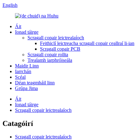
English
Áit
Ionad táirge
Scragall copair leictrealaíoch
Feithiclí leictreacha scragall copair ceallraí li-ian
Scragall copair PCB
Scragall copair rollta
Trealamh iarphróiseála
Maidir Linn
Iarrchán
Scéal
Déan teagmháil linn
Grúpa Jima
Áit
Ionad táirge
Scragall copair leictrealaíoch
Catagóirí
Scragall copair leictrealaíoch