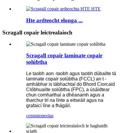
Hte ardteocht elonga ...
Scragall copair leictrealaíoch
Scragall copair laminate copair
solúbtha
Le taobh aon -taobh agus taobh dúbailte tá
laminate copair solúbtha (FCCL) an t -
amhábhar is tábhachtaí do Bhord Ciorcaid
Clóbhuailte solúbtha (FPC), a úsáidtear
chun comharthaí a dhéanamh agus a
tharchur trí na línte a eitseáil agus na
grafaicí líne a fhágáil.
ceist
mioneolas