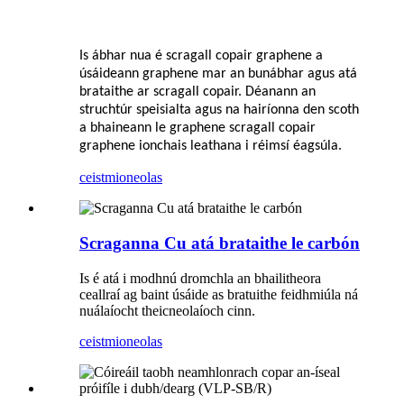
Is ábhar nua é scragall copair graphene a
úsáideann graphene mar an bunábhar agus atá
brataithe ar scragall copair. Déanann an
struchtúr speisialta agus na hairíonna den scoth
a bhaineann le graphene scragall copair
graphene ionchais leathana i réimsí éagsúla.
ceist
mioneolas
Scraganna Cu atá brataithe le carbón
Is é atá i modhnú dromchla an bhailitheora
ceallraí ag baint úsáide as bratuithe feidhmiúla ná
nuálaíocht theicneolaíoch cinn.
ceist
mioneolas