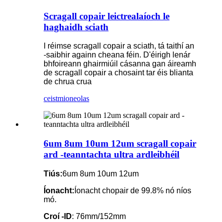
Scragall copair leictrealaíoch le
haghaidh sciath
I réimse scragall copair a sciath, tá taithí an
-saibhir againn cheana féin. D'éirigh lenár
bhfoireann ghairmiúil cásanna gan áireamh
de scragall copair a chosaint tar éis blianta
de chrua crua
ceist
mioneolas
6um 8um 10um 12um scragall copair
ard -teanntachta ultra ardleibhéil
Tiús:
6um 8um 10um 12um
Íonacht:
Íonacht chopair de 99.8% nó níos
mó.
Croí -ID
: 76mm/152mm