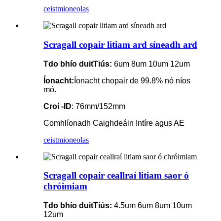
ceist
mioneolas
Scragall copair litiam ard síneadh ard
T
do bhío duit
Tiús:
6um 8um 10um 12um
Íonacht:
Íonacht chopair de 99.8% nó níos
mó.
Croí -ID
: 76mm/152mm
Comhlíonadh Caighdeáin Intíre agus AE
ceist
mioneolas
Scragall copair ceallraí litiam saor ó
chróimiam
T
do bhío duit
Tiús:
4.5um 6um 8um 10um
12um