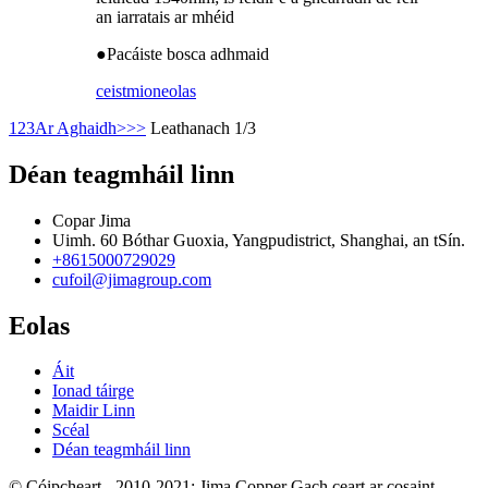
an iarratais ar mhéid
●
Pacáiste bosca adhmaid
ceist
mioneolas
1
2
3
Ar Aghaidh>
>>
Leathanach 1/3
Déan teagmháil linn
Copar Jima
Uimh. 60 Bóthar Guoxia, Yangpudistrict, Shanghai, an tSín.
+8615000729029
cufoil@jimagroup.com
Eolas
Áit
Ionad táirge
Maidir Linn
Scéal
Déan teagmháil linn
© Cóipcheart - 2010-2021: Jima Copper Gach ceart ar cosaint.