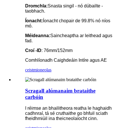
Dromchla:
Snasta singil - nó dúbailte -
taobhach.
Íonacht:
Íonacht chopair de 99.8% nó níos
mó.
Méideanna:
Saincheaptha ar leithead agus
fad.
Croí -ID
: 76mm/152mm
Comhlíonadh Caighdeáin Intíre agus AE
ceist
mioneolas
Scragall alúmanaim brataithe
carbóin
I réimse an bhailitheora reatha le haghaidh
cadhnraí, tá sé cruthaithe go bhfuil sciath
fheidhmiúil ina theicneolaíocht cinn.