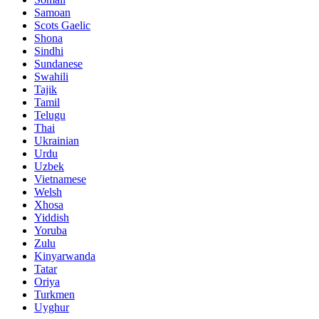
Samoan
Scots Gaelic
Shona
Sindhi
Sundanese
Swahili
Tajik
Tamil
Telugu
Thai
Ukrainian
Urdu
Uzbek
Vietnamese
Welsh
Xhosa
Yiddish
Yoruba
Zulu
Kinyarwanda
Tatar
Oriya
Turkmen
Uyghur