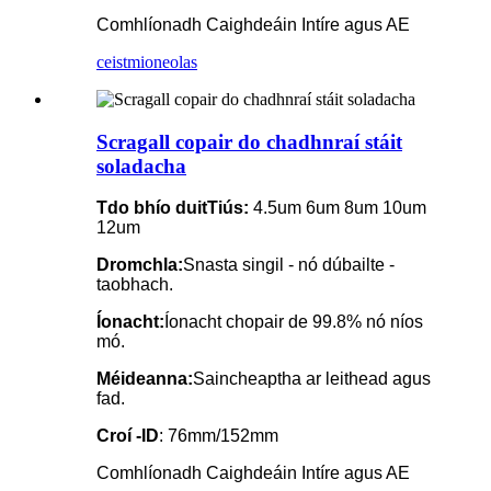
Comhlíonadh Caighdeáin Intíre agus AE
ceist
mioneolas
Scragall copair do chadhnraí stáit
soladacha
T
do bhío duit
Tiús:
4.5um 6um 8um 10um
12um
Dromchla:
Snasta singil - nó dúbailte -
taobhach.
Íonacht:
Íonacht chopair de 99.8% nó níos
mó.
Méideanna:
Saincheaptha ar leithead agus
fad.
Croí -ID
: 76mm/152mm
Comhlíonadh Caighdeáin Intíre agus AE