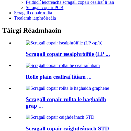
Feithiclí leictreacha scragall copair ceallraí li-ian
Scragall copair PCB
Scragall copair rollta
Trealamh iarphróiseála
Táirgí Réadmhaoin
Scragall copair ísealphróifíle (LP ...
Rolle plain ceallraí litiam ...
Scragall copair rollta le haghaidh
grap ...
Scragall copair caighdeánach STD