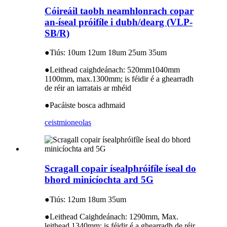
Cóireáil taobh neamhlonrach copar
an-íseal próifíle i dubh/dearg (VLP-
SB/R)
●
Tiús: 10um 12um 18um 25um 35um
●
Leithead caighdeánach: 520mm1040mm
1100mm, max.1300mm; is féidir é a ghearradh
de réir an iarratais ar mhéid
●
Pacáiste bosca adhmaid
ceist
mioneolas
Scragall copair ísealphróifíle íseal do
bhord minicíochta ard 5G
●
Tiús: 12um 18um 35um
●
Leithead Caighdeánach: 1290mm, Max.
leithead 1340mm; is féidir é a ghearradh de réir