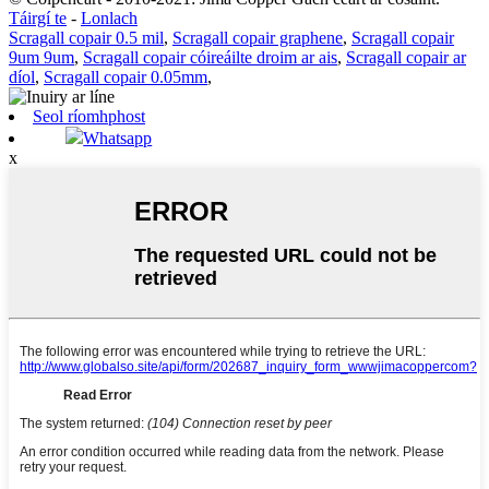
Táirgí te
-
Lonlach
Scragall copair 0.5 mil
,
Scragall copair graphene
,
Scragall copair
9um 9um
,
Scragall copair cóireáilte droim ar ais
,
Scragall copair ar
díol
,
Scragall copair 0.05mm
,
Seol ríomhphost
Whatsapp
x