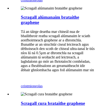
ceist
mioneolas
Scragall alúmanaim brataithe
graphene
Tá an táirge deartha mar chineál nua de
bhailitheoir reatha scragall alúmanaim le sciath
aonfhoirmeach graphene ar a dhromchla.
Bunaithe ar an struchtúr ciseal leictreach agus
déthoiseach den scoth de chiseal ultra-tanaí le tiús
níos lú ná 0.5μm ar dhromchla na scragall
alúmanaim tá seoltacht ard leictreach, a
laghdaíonn go mór an fhriotaíocht comhéadan,
agus a fheabhsaíonn an greamaitheacht idir
ábhair ghníomhacha agus foil alúmanaim mar sin
ceist
mioneolas
Scragall cura brataithe graphene