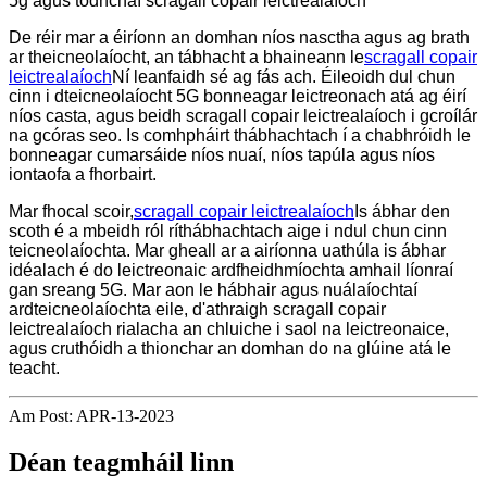
5g agus todhchaí scragall copair leictrealaíoch
De réir mar a éiríonn an domhan níos nasctha agus ag brath
ar theicneolaíocht, an tábhacht a bhaineann le
scragall copair
leictrealaíoch
Ní leanfaidh sé ag fás ach. Éileoidh dul chun
cinn i dteicneolaíocht 5G bonneagar leictreonach atá ag éirí
níos casta, agus beidh scragall copair leictrealaíoch i gcroílár
na gcóras seo. Is comhpháirt thábhachtach í a chabhróidh le
bonneagar cumarsáide níos nuaí, níos tapúla agus níos
iontaofa a fhorbairt.
Mar fhocal scoir,
scragall copair leictrealaíoch
Is ábhar den
scoth é a mbeidh ról ríthábhachtach aige i ndul chun cinn
teicneolaíochta. Mar gheall ar a airíonna uathúla is ábhar
idéalach é do leictreonaic ardfheidhmíochta amhail líonraí
gan sreang 5G. Mar aon le hábhair agus nuálaíochtaí
ardteicneolaíochta eile, d'athraigh scragall copair
leictrealaíoch rialacha an chluiche i saol na leictreonaice,
agus cruthóidh a thionchar an domhan do na glúine atá le
teacht.
Am Post: APR-13-2023
Déan teagmháil linn