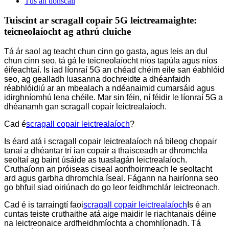
Tús an tionscail
Tuiscint ar scragall copair 5G leictreamaighte:
teicneolaíocht ag athrú cluiche
Tá ár saol ag teacht chun cinn go gasta, agus leis an dul
chun cinn seo, tá gá le teicneolaíocht níos tapúla agus níos
éifeachtaí. Is iad líonraí 5G an chéad chéim eile san éabhlóid
seo, ag gealladh luasanna dochreidte a dhéanfaidh
réabhlóidiú ar an mbealach a ndéanaimid cumarsáid agus
idirghníomhú lena chéile. Mar sin féin, ní féidir le líonraí 5G a
dhéanamh gan scragall copair leictrealaíoch.
Cad é
scragall copair leictrealaíoch
?
Is éard atá i scragall copair leictrealaíoch ná bileog chopair
tanaí a dhéantar trí ian copair a thaisceadh ar dhromchla
seoltaí ag baint úsáide as tuaslagán leictrealaíoch.
Cruthaíonn an próiseas ciseal aonfhoirmeach le seoltacht
ard agus garbha dhromchla íseal. Fágann na hairíonna seo
go bhfuil siad oiriúnach do go leor feidhmchlár leictreonach.
Cad é is tarraingtí faoi
scragall copair leictrealaíoch
Is é an
cuntas teiste cruthaithe atá aige maidir le riachtanais déine
na leictreonaice ardfheidhmíochta a chomhlíonadh. Tá