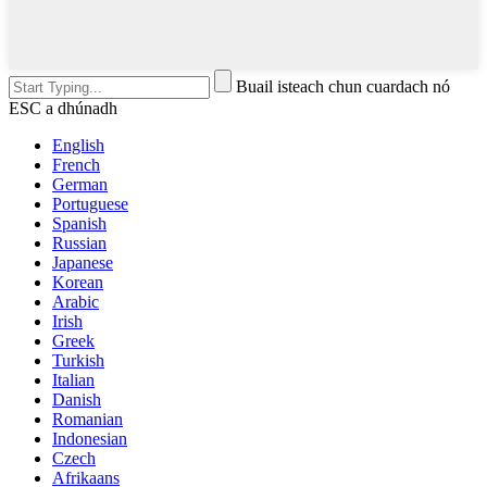
Buail isteach chun cuardach nó
ESC a dhúnadh
English
French
German
Portuguese
Spanish
Russian
Japanese
Korean
Arabic
Irish
Greek
Turkish
Italian
Danish
Romanian
Indonesian
Czech
Afrikaans