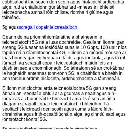
cobhsaíocht thoiseach den scoth agus friotaíocht ardteochta
aige, rud a chiallaíonn gur ábhar ard -mheas é i bhfeistí
leictreonacha amhail fóin chliste, ríomhairí glúine agus
táibléad.
5g agus
scragall copair leictrealaíoch
Ceann de na príomhthiománaithe a bhaineann le
teicneolaíocht 5G ná a luas dochreidte. Geallann líonraí gan
sreang 5G luasanna íoslódála suas le 10 Gbps, 100 uair níos
tapúla ná a réamhtheachtaí 4G. Éilíonn an méadú mór seo ar
luas bonneagar leictreonaice láidir agus iontaofa, agus tá ról
lárnach ag scragall copair leictrealaíoch maidir leis an
dúshlán seo a chomhlíonadh. Soláthraíonn sé an croí-ábhar
le haghaidh antennas tonn-tonn 5G, a chaithfidh a bheith in
ann tarchur ardmhinicíochta, ardchumhachta a láimhseáil.
Éilíonn minicíochtaí arda teicneolaíochta 5G gan sreang
ábhair an -seoltaí a bhfuil ar a gcumas a neart agus a n -
ionracas a choinneáil le himeacht ama. Is é seo an áit a
dtagann scragall copair leictrealaíoch i bhfeidhm. Tá
seoltacht leictreach den scoth agus cumais láidre frith-
chreimthe agus frith-ocsaídiúcháin aige, ag cinntiú saol agus
iontaofacht líonraí 5G.