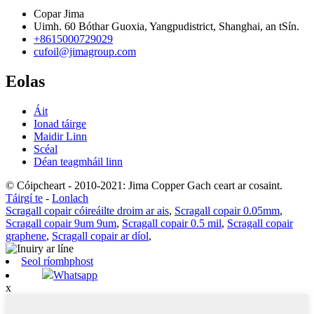
Copar Jima
Uimh. 60 Bóthar Guoxia, Yangpudistrict, Shanghai, an tSín.
+8615000729029
cufoil@jimagroup.com
Eolas
Áit
Ionad táirge
Maidir Linn
Scéal
Déan teagmháil linn
© Cóipcheart - 2010-2021: Jima Copper Gach ceart ar cosaint.
Táirgí te
-
Lonlach
Scragall copair cóireáilte droim ar ais
,
Scragall copair 0.05mm
,
Scragall copair 9um 9um
,
Scragall copair 0.5 mil
,
Scragall copair
graphene
,
Scragall copair ar díol
,
Seol ríomhphost
Whatsapp
x