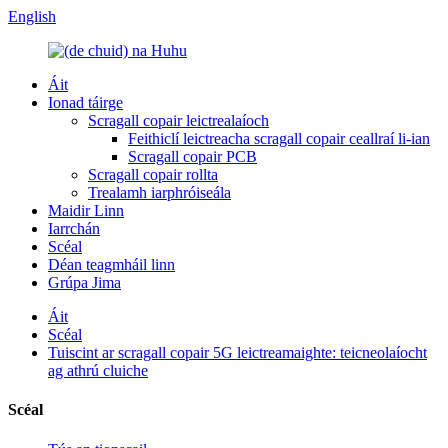
English
Áit
Ionad táirge
Scragall copair leictrealaíoch
Feithiclí leictreacha scragall copair ceallraí li-ian
Scragall copair PCB
Scragall copair rollta
Trealamh iarphróiseála
Maidir Linn
Iarrchán
Scéal
Déan teagmháil linn
Grúpa Jima
Áit
Scéal
Tuiscint ar scragall copair 5G leictreamaighte: teicneolaíocht
ag athrú cluiche
Scéal